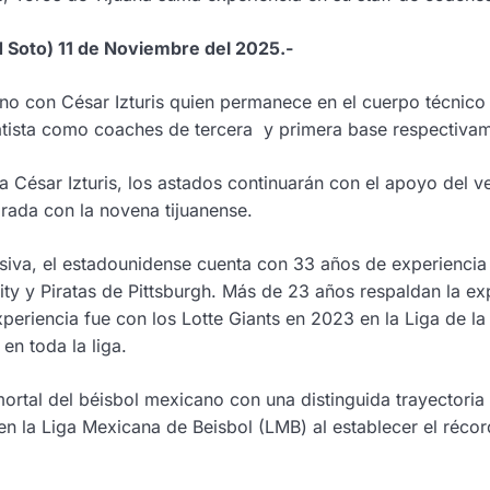
 Soto) 11 de Noviembre del 2025.-
mano con César Izturis quien permanece en el cuerpo técni
tista como coaches de tercera y primera base respectivam
ta César Izturis, los astados continuarán con el apoyo del
ada con la novena tijuanense.
nsiva, el estadounidense cuenta con 33 años de experienci
y y Piratas de Pittsburgh. Más de 23 años respaldan la ex
xperiencia fue con los Lotte Giants en 2023 en la Liga de 
en toda la liga.
ortal del béisbol mexicano con una distinguida trayectoria p
en la Liga Mexicana de Beisbol (LMB) al establecer el réc