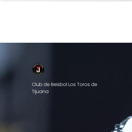
Club de Beisbol Los Toros de
Tijuana