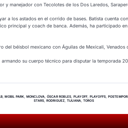
r y manejador con Tecolotes de los Dos Laredos, Saraperos
poyar a los astados en el corrido de bases. Batista cuenta 
ico principal y coach de banca. Además, ha participado en
ro del béisbol mexicano con Águilas de Mexicali, Venados 
a armando su cuerpo técnico para disputar la temporada 2
LB
,
MOBIL PARK
,
MONCLOVA
,
ÓSCAR ROBLES
,
PLAYOFF
,
PLAYOFFS
,
POSTEMPO
STARS
,
RODRIGUEZ
,
TIJUANA
,
TOROS