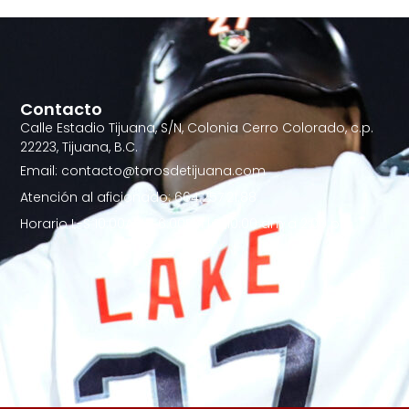
Contacto
Calle Estadio Tijuana, S/N, Colonia Cerro Colorado, c.p.
22223, Tijuana, B.C.
Email: contacto@torosdetijuana.com
Atención al aficionado: 664.257.21.88
Horario L-S 10:00AM - 6:00PM | D 10:00 am a 2:00 pm