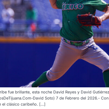
ribe fue brillante, esta noche David Reyes y David Gutiérrez
osDeTijuana.Com-David Soto) 7 de Febrero del 2026.- Con 
n el clásico caribeño. […]