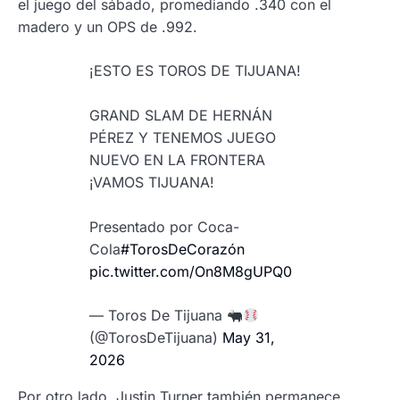
el juego del sábado, promediando .340 con el
madero y un OPS de .992.
¡ESTO ES TOROS DE TIJUANA!
GRAND SLAM DE HERNÁN
PÉREZ Y TENEMOS JUEGO
NUEVO EN LA FRONTERA
¡VAMOS TIJUANA!
Presentado por Coca-
Cola
#TorosDeCorazón
pic.twitter.com/On8M8gUPQ0
— Toros De Tijuana
(@TorosDeTijuana)
May 31,
2026
Por otro lado, Justin Turner también permanece