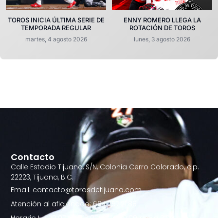
TOROS INICIA ÚLTIMA SERIE DE
ENNY ROMERO LLEGA LA
TEMPORADA REGULAR
ROTACIÓN DE TOROS
martes, 4 agosto 2026
lunes, 3 agosto 2026
Contacto
Calle Estadio Tijuana, S/N, Colonia Cerro Colorado, c.p.
22223, Tijuana, B.C.
Email: contacto@torosdetijuana.com
Atención al aficionado: 664.257.21.88
Horario L-S 10:00AM - 6:00PM | D 10:00 am a 2:00 pm