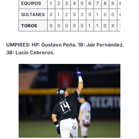
EQUIPOS
1
2
3
4
5
6
7
8
9
R
H
SULTANES
0
1
2
0
2
0
1
0
0
6
13
TOROS
0
0
0
0
5
1
1
0
X
7
8
UMPIRES: HP: Gustavo Peña. 1B: Jair Fernández.
3B: Lucio Cebreros.