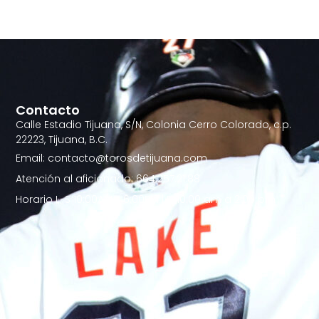
Contacto
Calle Estadio Tijuana, S/N, Colonia Cerro Colorado, c.p.
22223, Tijuana, B.C.
Email: contacto@torosdetijuana.com
Atención al aficionado: 664.257.21.88
Horario L-S 10:00AM - 6:00PM | D 10:00 am a 2:00 pm