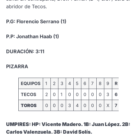
abridor de Tecos.
P.G: Florencio Serrano (1)
P.P: Jonathan Haab (1)
DURACIÓN: 3:11
PIZARRA
EQUIPOS
1
2
3
4
5
6
7
8
9
R
H
E
TECOS
2
0
1
0
0
0
0
0
3
6
13
0
TOROS
0
0
0
3
4
0
0
0
X
7
7
1
UMPIRES: HP: Vicente Madero. 1B: Juan López. 2B:
Carlos Valenzuela. 3B: David Solís.