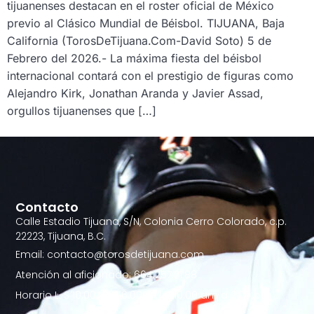
tijuanenses destacan en el roster oficial de México
previo al Clásico Mundial de Béisbol. TIJUANA, Baja
California (TorosDeTijuana.Com-David Soto) 5 de
Febrero del 2026.- La máxima fiesta del béisbol
internacional contará con el prestigio de figuras como
Alejandro Kirk, Jonathan Aranda y Javier Assad,
orgullos tijuanenses que […]
Contacto
Calle Estadio Tijuana, S/N, Colonia Cerro Colorado, c.p.
22223, Tijuana, B.C.
Email: contacto@torosdetijuana.com
Atención al aficionado: 664.257.21.88
Horario L-S 10:00AM - 6:00PM | D 10:00 am a 2:00 pm