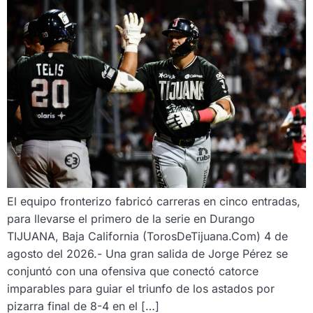
El equipo fronterizo fabricó carreras en cinco entradas,
para llevarse el primero de la serie en Durango
TIJUANA, Baja California (TorosDeTijuana.Com) 4 de
agosto del 2026.- Una gran salida de Jorge Pérez se
conjuntó con una ofensiva que conectó catorce
imparables para guiar el triunfo de los astados por
pizarra final de 8-4 en el […]