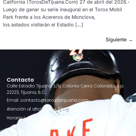
California (TorosDeTijuana.Com) 27 de abril del 2026.-
Luego de ganar su serie inaugural en el Toros Mobil
Park frente a los Acereros de Monclova,
los astados visitarán el Estadio […]
Siguiente
→
Contacto
Calle Estadio Tijuana, S/N, Colonia Cerro Colorado, c.p.
22223, Tijuana, B.C.
Email: contacto@torosdetijuana.com
Atención al aficionado: 664.257.21.88
Horario L-S 10:00AM - 6:00PM | D 10:00 am a 2:00 pm