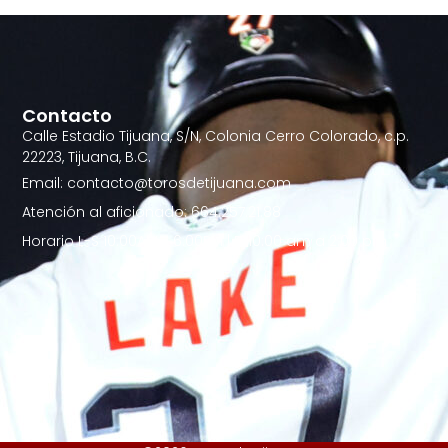
Contacto
Calle Estadio Tijuana, S/N, Colonia Cerro Colorado, c.p.
22223, Tijuana, B.C.
Email: contacto@torosdetijuana.com
Atención al aficionado: 664.257.21.88
Horario L-S 10:00AM - 6:00PM | D 10:00 am a 2:00 pm