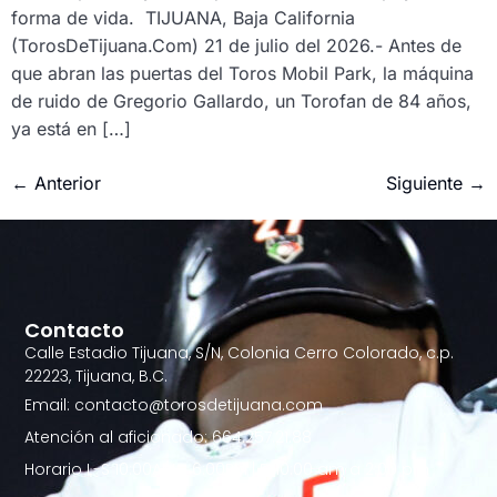
forma de vida. TIJUANA, Baja California
(TorosDeTijuana.Com) 21 de julio del 2026.- Antes de
que abran las puertas del Toros Mobil Park, la máquina
de ruido de Gregorio Gallardo, un Torofan de 84 años,
ya está en […]
←
Anterior
Siguiente
→
Contacto
Calle Estadio Tijuana, S/N, Colonia Cerro Colorado, c.p.
22223, Tijuana, B.C.
Email: contacto@torosdetijuana.com
Atención al aficionado: 664.257.21.88
Horario L-S 10:00AM - 6:00PM | D 10:00 am a 2:00 pm