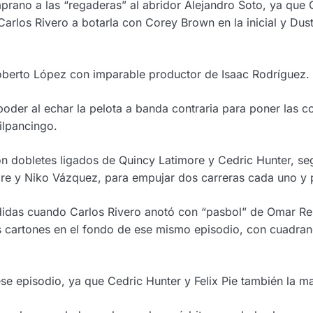
rano a las “regaderas” al abridor Alejandro Soto, ya que C
arlos Rivero a botarla con Corey Brown en la inicial y Dust
 Roberto López con imparable productor de Isaac Rodríguez.
poder al echar la pelota a banda contraria para poner las c
ilpancingo.
con dobletes ligados de Quincy Latimore y Cedric Hunter, se
ore y Niko Vázquez, para empujar dos carreras cada uno y 
didas cuando Carlos Rivero anotó con “pasbol” de Omar Rent
 los cartones en el fondo de ese mismo episodio, con cuadra
e episodio, ya que Cedric Hunter y Felix Pie también la man