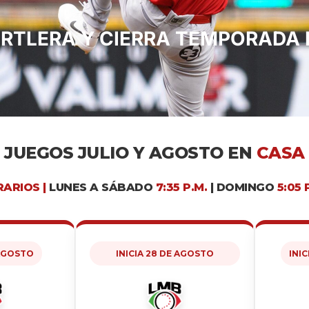
ARTLERA Y CIERRA TEMPORADA
JUEGOS JULIO Y AGOSTO EN
CASA
ARIOS |
LUNES A SÁBADO
7:35 P.M.
| DOMINGO
5:05 
 AGOSTO
INICIA 28 DE AGOSTO
INI