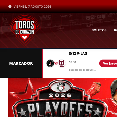
VIERNES, 7 AGOSTO 2026
BOLETOS
R
8/12 @ LAG
18:30
MARCADOR
Ver juego
VS
Estadio de la Revolucion