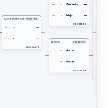
Comodín
—
—
C
Mejor ganador
—
—
1
CAMPEONATO SUR
5 VS 2
POR DEFINIR
SERIE DE ZONA
—
—
5
A
—
—
2
B
LLAVE B
POR DEFINIR
CAMPEONATO
Ganador restante
—
—
G
Ganador restante
—
—
G
4 VS 3
SERIE DE ZONA
4
3