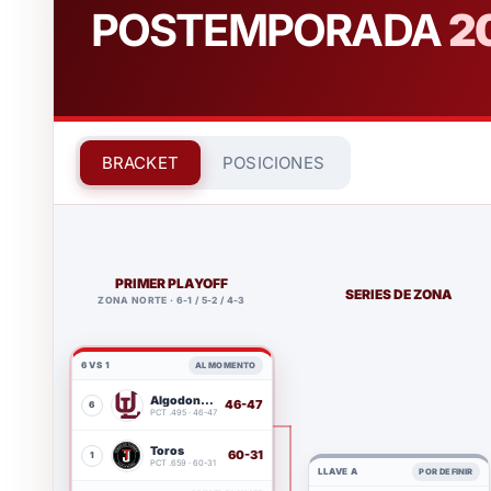
POSTEMPORADA
2
BRACKET
POSICIONES
PRIMER PLAYOFF
SERIES DE ZONA
ZONA NORTE · 6-1 / 5-2 / 4-3
6 VS 1
AL MOMENTO
Algodoneros
46-47
6
LAG
PCT .495 · 46-47
Toros
60-31
1
TIJ
PCT .659 · 60-31
LLAVE A
POR DEFINIR