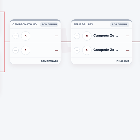
LMB
CAMPEONATO NORTE
SERIE DEL REY
POR DEFINIR
POR DEFINIR
—
Campeón Zona Norte
—
—
—
A
N
—
Campeón Zona Sur
—
—
—
B
S
CAMPEONATO
FINAL LMB