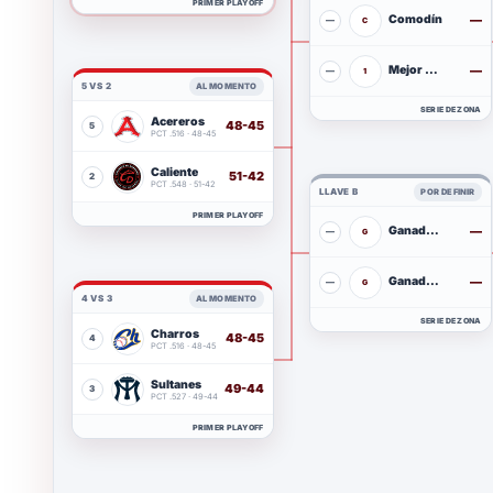
PRIMER PLAYOFF
Comodín
—
—
C
Mejor ganador
—
—
1
5 VS 2
AL MOMENTO
SERIE DE ZONA
Acereros
48-45
5
MVA
PCT .516 · 48-45
Caliente
51-42
2
DUR
PCT .548 · 51-42
LLAVE B
POR DEFINIR
PRIMER PLAYOFF
Ganador restante
—
—
G
Ganador restante
—
—
G
4 VS 3
AL MOMENTO
SERIE DE ZONA
Charros
48-45
4
JAL
PCT .516 · 48-45
Sultanes
49-44
3
MTY
PCT .527 · 49-44
PRIMER PLAYOFF