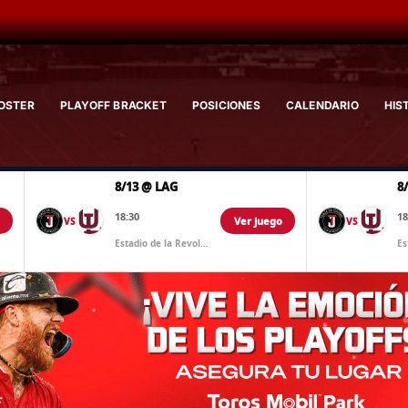
OSTER
PLAYOFF BRACKET
POSICIONES
CALENDARIO
HIS
8/13 @ LAG
8
18:30
18
Ver juego
VS
VS
Estadio de la Revolucion