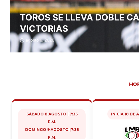
TOROS SE LLEVA DOBLE C
VICTORIAS
agosto 6, 2026
HOR
SÁBADO 8 AGOSTO | 7:35
INICIA 18 DE
P.M.
DOMINGO 9 AGOSTO |7:35
P.M.