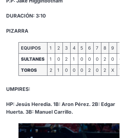
P.P: Jake Higginbotham
DURACIÓN: 3:10
PIZARRA
EQUIPOS
1
2
3
4
5
6
7
8
9
R
H
SULTANES
1
0
2
1
0
0
0
2
0
6
11
TOROS
2
1
0
0
0
2
0
2
X
7
13
UMPIRES:
HP: Jesús Heredia. 1B: Aron Pérez. 2B: Edgar
Huerta. 3B: Manuel Carrillo.