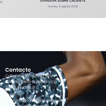
OFENSIVA SOBRE CALIENTE
26
martes, 4 agosto 2026
Contacto
Calle Estadio Tijuana, S/N,
Colonia Cerro Colorado, c.p.
22223, Tijuana, B.C.
Email:
contacto@torosdetijuana.com