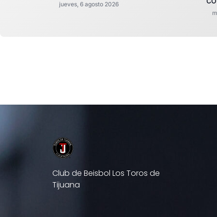
CO
jueves, 6 agosto 2026
m
Club de Beisbol Los Toros de
Tijuana