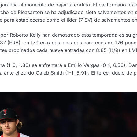
garantía al momento de bajar la cortina. El californiano ma
cho de Pleasanton se ha adjudicado siete salvamentos en s
se para establecerse como el líder (7 SV) de salvamentos 
s por Roberto Kelly han demostrado esta temporada es su gra
 3.37 (ERA), en 179 entradas lanzadas han recetado 176 ponc
lates propinados cada nueve entradas con 8.85 (K/9) en L
 (1-0, 1.80) se enfrentará a Emilio Vargas (0-1, 6.50). Dani
a ante el zurdo Caleb Smith (1-1, 5.91). El tercer duelo de