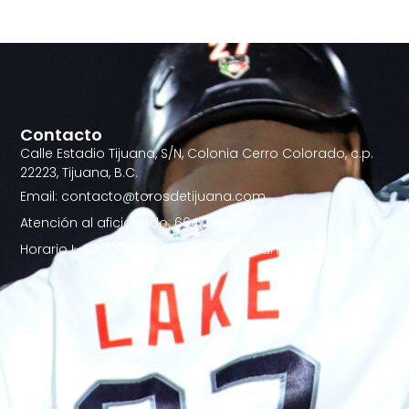
Contacto
Calle Estadio Tijuana, S/N, Colonia Cerro Colorado, c.p.
22223, Tijuana, B.C.
Email: contacto@torosdetijuana.com
Atención al aficionado: 664.257.21.88
Horario L-S 10:00AM - 6:00PM | D 10:00 am a 2:00 pm