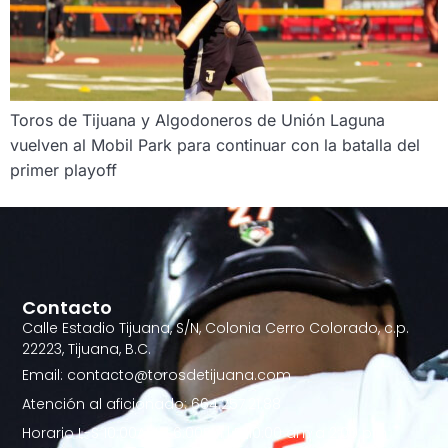
Toros de Tijuana y Algodoneros de Unión Laguna
vuelven al Mobil Park para continuar con la batalla del
primer playoff
Contacto
Calle Estadio Tijuana, S/N, Colonia Cerro Colorado, c.p.
22223, Tijuana, B.C.
Email: contacto@torosdetijuana.com
Atención al aficionado: 664.257.21.88
Horario L-S 10:00AM - 6:00PM | D 10:00 am a 2:00 pm