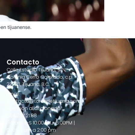
en tijuanense.
Contacto
Calle Estadio Tijuana, S/N,
Colonia Cerro Colorado, c.p.
22223, Tijuana, B.C.
Email:
contacto@torosdetijuana.com
Atención al aficionado:
664.257.21.88
Horario L-S 10:00AM - 6:00PM |
D 10:00 am a 2:00 pm