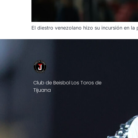
El diestro venezolano hizo su incursión en la
Club de Beisbol Los Toros de
Tijuana