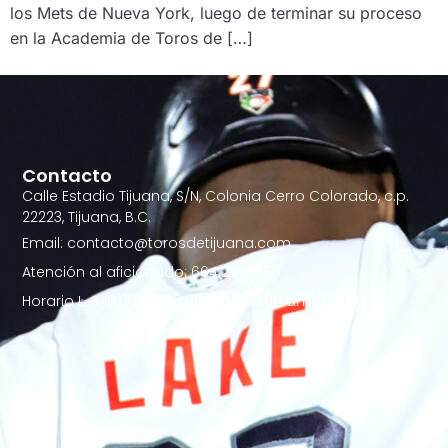
los Mets de Nueva York, luego de terminar su proceso
en la Academia de Toros de […]
Contacto
Calle Estadio Tijuana, S/N, Colonia Cerro Colorado, c.p.
22223, Tijuana, B.C.
Email: contacto@torosdetijuana.com
Atención al aficionado: 664.257.21.88
Horario L-S 10:00AM - 6:00PM | D 10:00 am a 2:00 pm